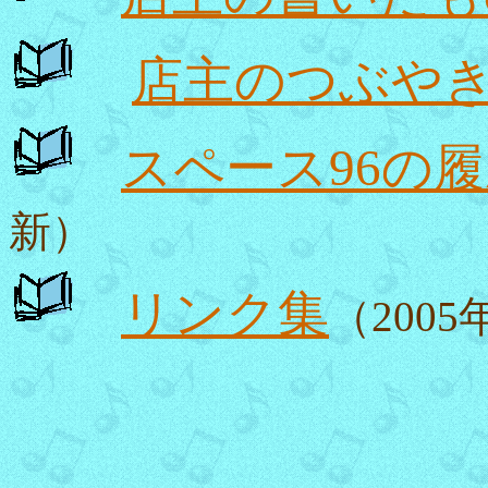
店主のつぶや
スペース96の
新）
リンク集
（200